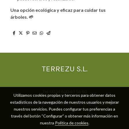
Una opción ecológica y eficaz para cuidar tus
árboles. 🌱
TERREZU S.L.
Tel. 0034 600 40 56 60
Utilizamos cookies propias y terceros para obtener datos
estadísticos de la navegación de nuestros usuarios y mejorar
Email: gestion@terrezu.com - tecnico@terrezu.com
nuestros servicios. Puedes configurar tus preferencias a
través del botón “Configurar” o obtener más información en
nuestra
Política de cookies
.
Política de cookies